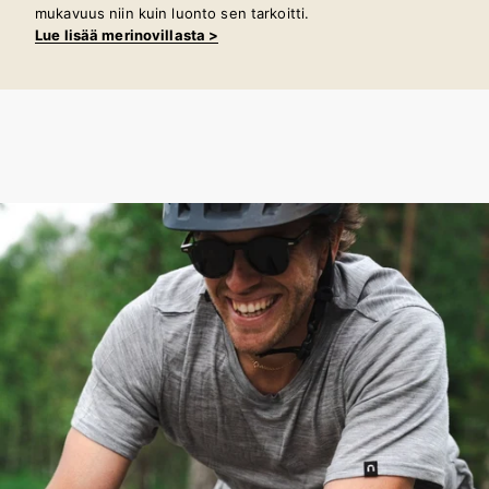
mukavuus niin kuin luonto sen tarkoitti.
Lue lisää merinovillasta >
100 % merinovillaa – ei mitään muuta. Ei haitallisia kemikaaleja.
Luontaisesti vettähylkivä, hengittävä ja lämpöä säätelevä
valinta, joka mukautuu vuodenaikojen vaihteluun.
Tutustu Merinoshell-materiaaliin