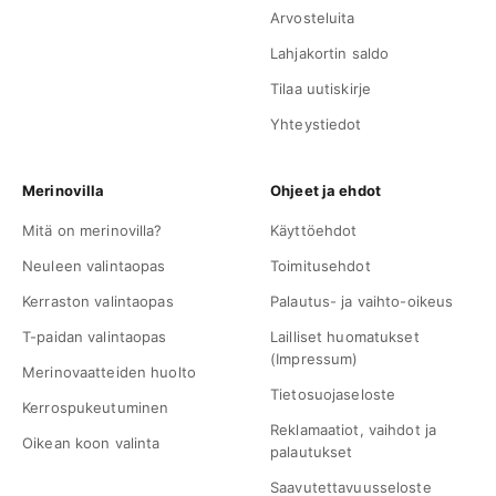
Arvosteluita
Lahjakortin saldo
Tilaa uutiskirje
Yhteystiedot
Merinovilla
Ohjeet ja ehdot
Mitä on merinovilla?
Käyttöehdot
Neuleen valintaopas
Toimitusehdot
Kerraston valintaopas
Palautus- ja vaihto-oikeus
T-paidan valintaopas
Lailliset huomatukset
(Impressum)
Merinovaatteiden huolto
Tietosuojaseloste
Kerrospukeutuminen
Reklamaatiot, vaihdot ja
Oikean koon valinta
palautukset
Saavutettavuusseloste