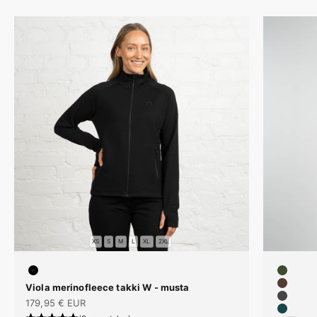
XS
S
M
L
XL
2XL
#000000
#3E4C2
Viola merinofleece takki W - musta
#543D3
Alennushinta
#45454
179,95 € EUR
#19454