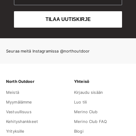
TILAA UUTISKIRJE
Seuraa meitä Instagramissa @northoutdoor
North Outdoor
Yhteisö
Meistä
Kirjaudu sisään
Myymälämme
Luo tili
Vastuullisuus
Merino Club
Kehityshankkeet
Merino Club FAQ
Yrityksille
Blogi