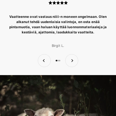
aug9rzvvncfjxz0zvtaigenblockc5c81c6arph34
Vaatteenne ovat vastaus niiii-n moneen ongelmaan. Olen
alkanut tehdä uudenlaisia valintoja, en osta enää
pintamuotia, vaan haluan käyttää luonnonmateriaaleja ja
kestäviä, ajattomia, laadukkaita vaatteita.
Birgit L.
Edellinen
Seuraava
Siirry kohteeseen 1
Siirry kohteeseen 2
Siirry kohteeseen 3