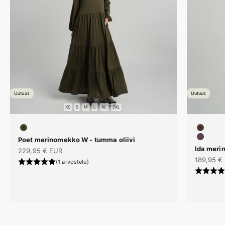
Uutuus
Uutuus
XS
S
M
L
XL
2XL
#3E4C2F
#543D3
Poet merinomekko W - tumma oliivi
#58414
Ida meri
Alennushinta
229,95 € EUR
Alennush
189,95 €
(1 arvostelu)
KESÄN LUOTTOVAATTEET