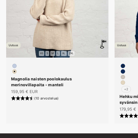
Uutuus
Uutuus
XS
S
M
L
XL
2XL
#C1CCE0
#0E2A5
#E3D6BF
#0E2A5
Magnolia naisten poolokaulus
#CEC5
merinovillapaita - manteli
#E3D6B
+2
Alennushinta
159,95 € EUR
Hehku mi
(10 arvostelua)
syvänsin
Alennush
179,95 €